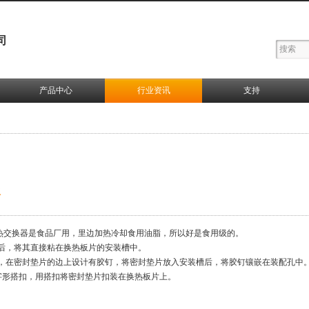
司
产品中心
行业资讯
支持
水
交换器是食品厂用，里边加热冷却食用油脂，所以好是食用级的。
后，将其直接粘在换热板片的安装槽中。
，在密封垫片的边上设计有胶钉，将密封垫片放入安装槽后，将胶钉镶嵌在装配孔中
字形搭扣，用搭扣将密封垫片扣装在换热板片上。