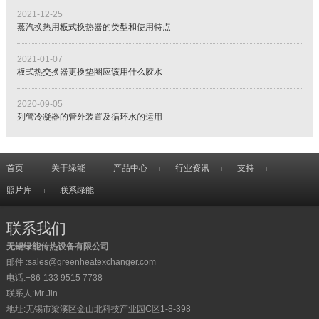
2021-12-25
蒸汽换热用板式换热器的类型和使用特点
2021-01-07
板式热交换器更换垫圈应该用什么胶水
2020-09-05
列管冷凝器的管外装置及循环水的运用
首页
关于绿能
产品中心
行业资讯
支持
照片库
联系绿能
联系我们
无锡绿能传热设备有限公司
邮件 :
sales@greenheatexchanger.com
电话:
+86-‭133 9515 7738
联系人:Mr Jin
地址:无锡市梁溪区金山北科技产业园C区1-8-398