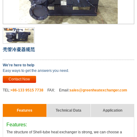
壳管冷凝器规范
We're here to help
Easy ways to get the answers you need.
Contact Now
TEL:
+86-‭133 9515 7738
FAX:
Email:
sales@greenheatexchanger.com
Features
Technical Data
Application
Features:
The structure of
Shell-tube heat exchanger
is strong, we can choose a